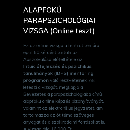
.
ALAPFOKÚ
PARAPSZICHOLÓGIAI
VIZSGA (Online teszt)
Ez az online vizsga a fenti öt témára
épül. 50 kérdést tartalmaz.
Abszolválása előfeltétele az
Intuíciófejleszés és pszichikus
tanulmányok (IDPS) mentoring
programon
való részvételnek. Aki
leteszi a vizsgát, megkapja a
Bevezetés a parapszichológiába című
alapfokú online képzés bizonyítványát,
valamint az elektronikus jegyzetet, ami
tartalmazza az öt téma szöveges
anyagát és a szakirodalmi forrásokat is.
A vizsga díja 16.000 Ft.