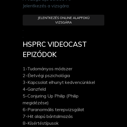
Jelentkezés a vizsgára:
JELENTKEZÉS ONLINE ALAPFOKÚ
VIZSGÁRA
.
.
HSPRC VIDEOCAST
EPIZÓDOK
1-Tudományos módszer
2-Életvégi pszichológia
3-Kapcsolat elhunyt kedvencünkkel
4-Ganzfeld
5-Conjuring Up Philip (Philip
megidézése)
6-Paranormális terepvizsgálat
7-Hit alapú bántalmazás
8-Kísértéstípusok