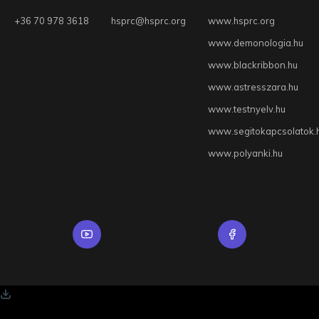
+36 70 978 3618
hsprc@hsprc.org
www.hsprc.org
www.demonologia.hu
www.blackribbon.hu
www.astresszara.hu
www.testnyelv.hu
www.segitokapcsolatok.
www.polyanki.hu