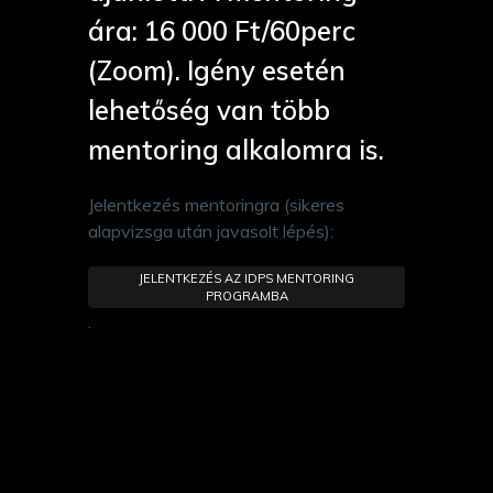
ára: 16 000 Ft/60perc
(Zoom). Igény esetén
lehetőség van több
mentoring alkalomra is.
Jelentkezés mentoringra (sikeres
alapvizsga után javasolt lépés):
JELENTKEZÉS AZ IDPS MENTORING
PROGRAMBA
.